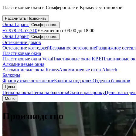
Производство
Пластиковые окна в Симферополе и Крыму с установкой
Рассчитать
Позвонить
Окна Гарант
Симферополь
+7 978 23-57-710
Ежедневно с 09:00 до 18:00
Окна Гарант
Симферополь
Остекление домов
Остекление коттеджей
Безрамное остекление
Раздвижное остекл
Пластиковые окна
Пластиковые окна Veka
Пластиковые окна KBE
Пластиковые ок
Алюминиевые окна
Алюминиевые окна Krauss
Алюминиевые окна Alutech
Балконы
Французское остекление
Балконы под ключ
Отделка балконов
Цены
Цены на окна
Цены на балконы
Окна в рассрочку
Цены на отдел
Меню
Производство