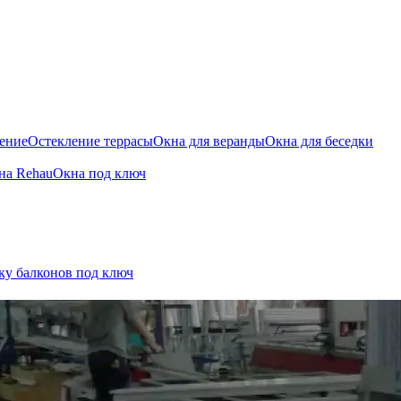
ение
Остекление террасы
Окна для веранды
Окна для беседки
на Rehau
Окна под ключ
ку балконов под ключ