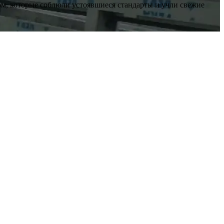
ом, которые соблюли устоявшиеся стандарты и учли свежие