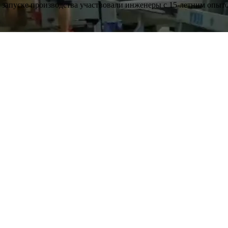
и запуске производства участвовали инженеры с 15-летним опыт