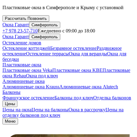
Остекление
Пластиковые окна в Симферополе и Крыму с установкой
террасы
Рассчитать
Позвонить
Окна Гарант
Симферополь
в
+7 978 23-57-710
Ежедневно с 09:00 до 18:00
Окна Гарант
Симферополь
Симферополе
Остекление домов
Остекление коттеджей
Безрамное остекление
Раздвижное
остекление
Остекление террасы
Окна для веранды
Окна для
беседки
Пластиковые окна
Пластиковые окна Veka
Пластиковые окна KBE
Пластиковые
окна Rehau
Окна под ключ
Алюминиевые окна
Алюминиевые окна Krauss
Алюминиевые окна Alutech
Балконы
Французское остекление
Балконы под ключ
Отделка балконов
Цены
Цены на окна
Цены на балконы
Окна в рассрочку
Цены на
отделку балконов под ключ
Меню